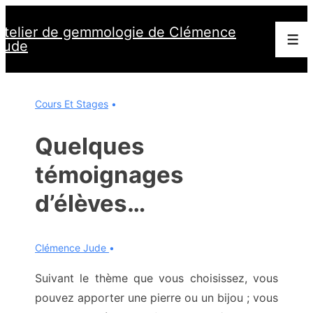
↓
Atelier de gemmologie de Clémence
passer
Men
Jude
au
contenu
principal
Cours Et Stages
Quelques
témoignages
d’élèves…
Clémence Jude
Suivant le thème que vous choisissez, vous
pouvez apporter une pierre ou un bijou ; vous