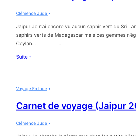
Clémence Jude
Jaipur Je n’ai encore vu aucun saphir vert du Sri L
saphirs verts de Madagascar mais ces gemmes n’éga
Ceylan… …
Carnet
Suite »
de
voyage
(Jaipur
Voyage En Inde
2007-
2)
Carnet de voyage (Jaipur 2
Clémence Jude