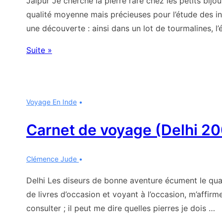
Jaipur Je cherche la pierre rare chez les petits bijo
qualité moyenne mais précieuses pour l’étude des in
une découverte : ainsi dans un lot de tourmalines, l
Carnet
Suite »
de
voyage
(Jaipur
Voyage En Inde
2007-
1)
Carnet de voyage (Delhi 2
Clémence Jude
Delhi Les diseurs de bonne aventure écument le quart
de livres d’occasion et voyant à l’occasion, m’affirm
consulter ; il peut me dire quelles pierres je dois …