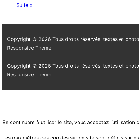
Carnet
Suite »
de
voyage
(Delhi
Copyright © 2026
Tous droits réservés, textes et phot
2007)
Responsive Theme
Copyright © 2026
Tous droits réservés, textes et phot
Responsive Theme
En continuant à utiliser le site, vous acceptez l’utilisation
Les paramètres des cookies sur ce site sont définis sur « 