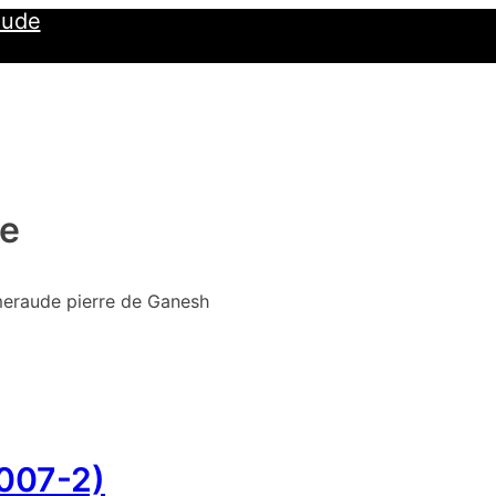
Jude
de
 émeraude pierre de Ganesh
2007-2)