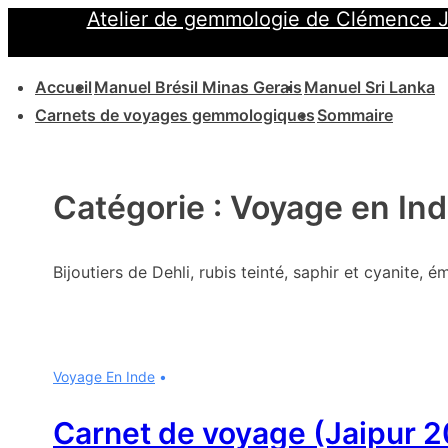
Atelier de gemmologie de Clémence 
↓
passer
Main
au
Accueil
Manuel Brésil Minas Gerais
Manuel Sri Lanka
Navigation
contenu
Carnets de voyages gemmologiques
Sommaire
principal
Catégorie :
Voyage en In
Bijoutiers de Dehli, rubis teinté, saphir et cyanite,
Voyage En Inde
Carnet de voyage (Jaipur 