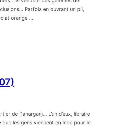
utiers : ils vendent des gemmes de
clusions… Parfois en ouvrant un pli,
’éclat orange …
007)
ier de Paharganj… L’un d’eux, libraire
e que les gens viennent en Inde pour le