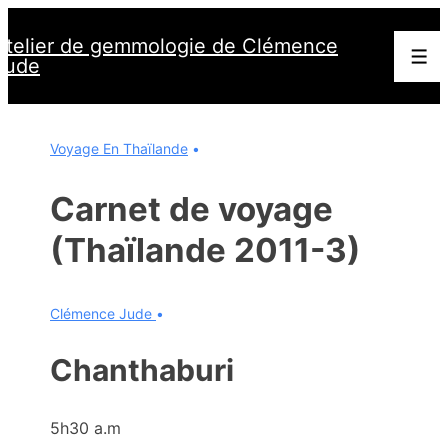
↓
Atelier de gemmologie de Clémence
passer
Men
Jude
au
contenu
principal
Voyage En Thaïlande
Carnet de voyage
(Thaïlande 2011-3)
Clémence Jude
Chanthaburi
5h30 a.m