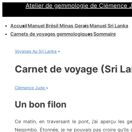
Atelier de gemmologie de Clémence 
↓
passer
Main
au
Accueil
Manuel Brésil Minas Gerais
Manuel Sri Lanka
Navigation
contenu
Carnets de voyages gemmologiques
Sommaire
principal
Voyages Au Sri Lanka
Carnet de voyage (Sri L
Clémence Jude
Un bon filon
Ce matin, en traversant le pont, j’ai aperçu les g
Negombo. Étonnée, je ne pouvais pas croire qu’ils c