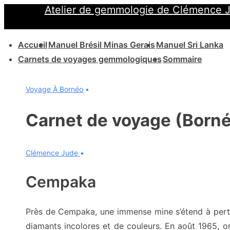
Atelier de gemmologie de Clémence 
↓
passer
Main
au
Accueil
Manuel Brésil Minas Gerais
Manuel Sri Lanka
Navigation
contenu
Carnets de voyages gemmologiques
Sommaire
principal
Voyage À Bornéo
Carnet de voyage (Born
Clémence Jude
Cempaka
Près de Cempaka, une immense mine s’étend à perte
diamants incolores et de couleurs. En août 1965, o