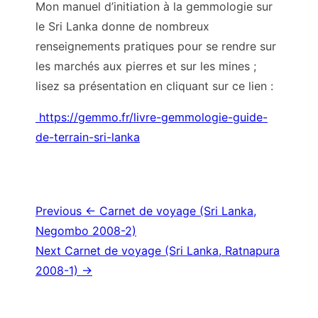
Mon manuel d’initiation à la gemmologie sur
le Sri Lanka donne de nombreux
renseignements pratiques pour se rendre sur
les marchés aux pierres et sur les mines ;
lisez sa présentation en cliquant sur ce lien :
https://gemmo.fr/livre-gemmologie-guide-
de-terrain-sri-lanka
Navigation
Previous
← Carnet de voyage (Sri Lanka,
Negombo 2008-2)
de
Next
Carnet de voyage (Sri Lanka, Ratnapura
l’article
2008-1) →