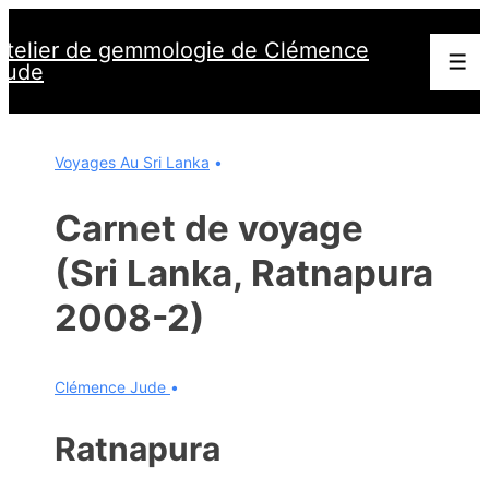
↓
Atelier de gemmologie de Clémence
passer
Men
Jude
au
contenu
principal
Voyages Au Sri Lanka
Carnet de voyage
(Sri Lanka, Ratnapura
2008-2)
Clémence Jude
Ratnapura