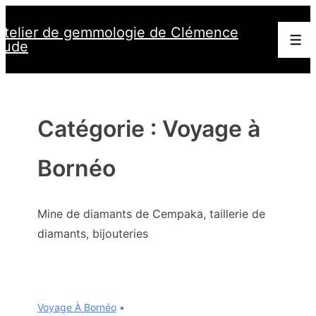
↓
Atelier de gemmologie de Clémence
passer
Men
Jude
au
contenu
principal
Catégorie :
Voyage à
Bornéo
Mine de diamants de Cempaka, taillerie de
diamants, bijouteries
Voyage À Bornéo