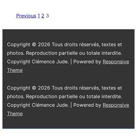
voyage
(Bornéo
Pagination
Previous
1
2
3
2012-
des
1)
publications
Copyright © 2026
Tous droits réservés, textes et
photos. Reproduction partielle ou totale interdite.
Copyright Clémence Jude.
| Powered by
Responsive
Theme
Copyright © 2026
Tous droits réservés, textes et
photos. Reproduction partielle ou totale interdite.
Copyright Clémence Jude.
| Powered by
Responsive
Theme